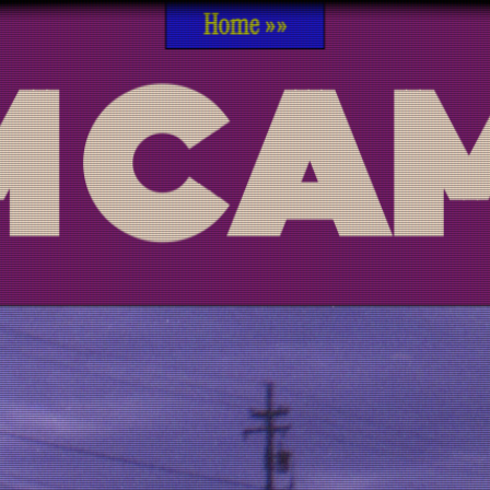
Home »»
M CA