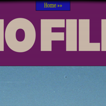
Home »»
10 FI